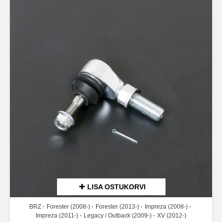
LISA OSTUKORVI
BRZ
Forester (2008-)
Forester (2013-)
Impreza (2008-)
Impreza (2011-)
Legacy / Outback (2009-)
XV (2012-)