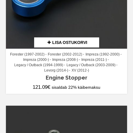
LISA OSTUKORVI
Forester (1997-2002)
Forester (2002-2012)
Impreza (1992-2000)
Impreza (2000-)
Impreza (2008-)
Impreza (2011-)
Legacy / Outback (1994-1999)
Legacy / Outback (2003-2009)
Levorg (2014-)
XV (2012-)
Engine Stopper
121.09
€
sisaldab 22% käibemaksu