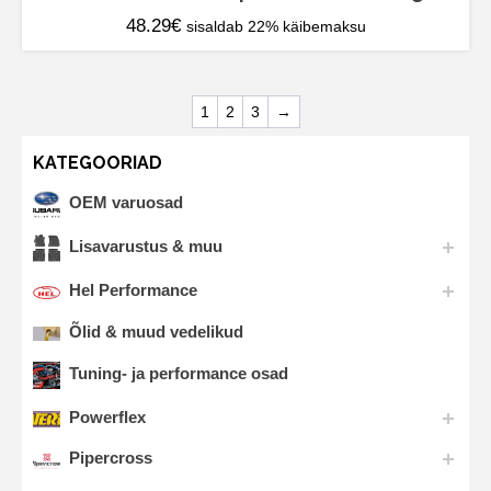
48.29
€
sisaldab 22% käibemaksu
1
2
3
→
KATEGOORIAD
OEM varuosad
Lisavarustus & muu
Hel Performance
Õlid & muud vedelikud
Tuning- ja performance osad
Powerflex
Pipercross