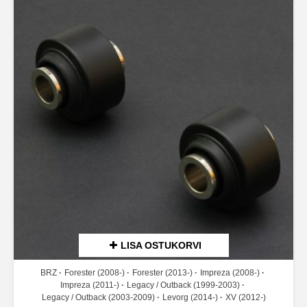
LISA OSTUKORVI
BRZ
Forester (2008-)
Forester (2013-)
Impreza (2008-)
Impreza (2011-)
Legacy / Outback (1999-2003)
Legacy / Outback (2003-2009)
Levorg (2014-)
XV (2012-)