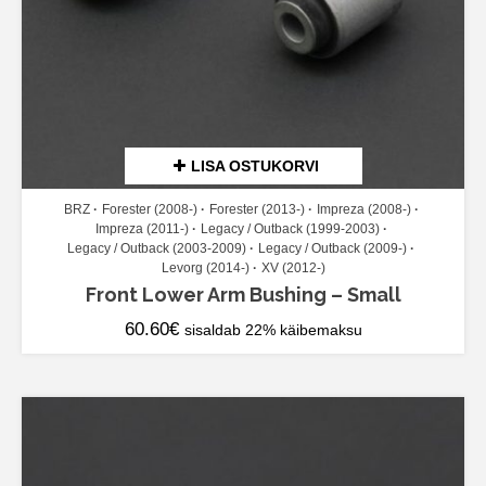
LISA OSTUKORVI
BRZ
Forester (2008-)
Forester (2013-)
Impreza (2008-)
Impreza (2011-)
Legacy / Outback (1999-2003)
Legacy / Outback (2003-2009)
Legacy / Outback (2009-)
Levorg (2014-)
XV (2012-)
Front Lower Arm Bushing – Small
60.60
€
sisaldab 22% käibemaksu