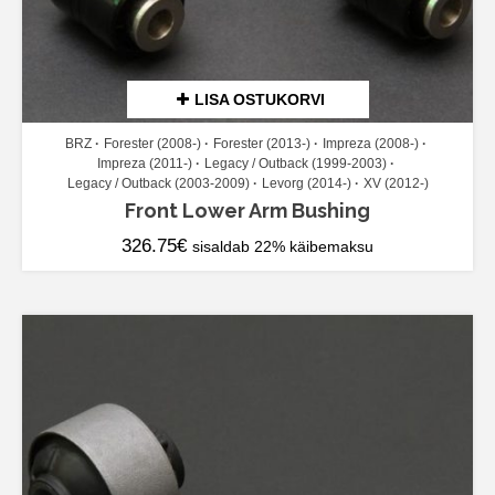
LISA OSTUKORVI
BRZ
Forester (2008-)
Forester (2013-)
Impreza (2008-)
Impreza (2011-)
Legacy / Outback (1999-2003)
Legacy / Outback (2003-2009)
Levorg (2014-)
XV (2012-)
Front Lower Arm Bushing
326.75
€
sisaldab 22% käibemaksu