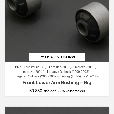
LISA OSTUKORVI
BRZ
Forester (2008-)
Forester (2013-)
Impreza (2008-)
Impreza (2011-)
Legacy / Outback (1999-2003)
Legacy / Outback (2003-2009)
Levorg (2014-)
XV (2012-)
Front Lower Arm Bushing – Big
80.83
€
sisaldab 22% käibemaksu