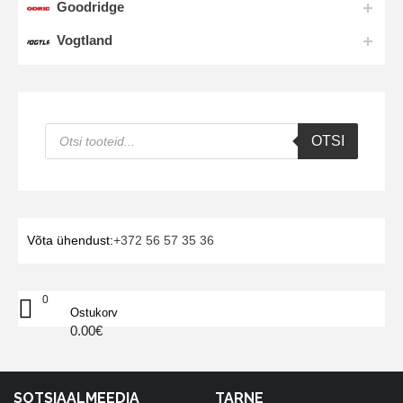
Goodridge
Vogtland
Products
OTSI
search
Võta ühendust:
+372 56 57 35 36
0
Ostukorv
0.00
€
SOTSIAALMEEDIA
TARNE