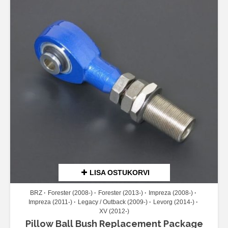
LISA OSTUKORVI
BRZ
Forester (2008-)
Forester (2013-)
Impreza (2008-)
Impreza (2011-)
Legacy / Outback (2009-)
Levorg (2014-)
XV (2012-)
Pillow Ball Bush Replacement Package