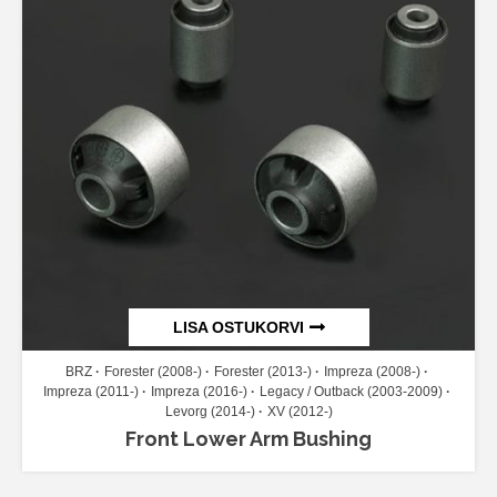
LISA OSTUKORVI
BRZ
Forester (2008-)
Forester (2013-)
Impreza (2008-)
Impreza (2011-)
Impreza (2016-)
Legacy / Outback (2003-2009)
Levorg (2014-)
XV (2012-)
Front Lower Arm Bushing