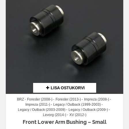
LISA OSTUKORVI
BRZ
Forester (2008-)
Forester (2013-)
Impreza (2008-)
Impreza (2011-)
Legacy / Outback (1999-2003)
Legacy / Outback (2003-2009)
Legacy / Outback (2009-)
Levorg (2014-)
XV (2012-)
Front Lower Arm Bushing – Small