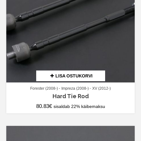
LISA OSTUKORVI
Forester (2008-)
Impreza (2008-)
XV (2012-)
Hard Tie Rod
80.83
€
sisaldab 22% käibemaksu