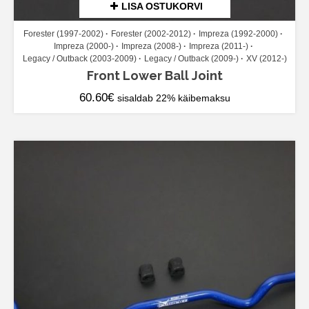
LISA OSTUKORVI
Forester (1997-2002)
Forester (2002-2012)
Impreza (1992-2000)
Impreza (2000-)
Impreza (2008-)
Impreza (2011-)
Legacy / Outback (2003-2009)
Legacy / Outback (2009-)
XV (2012-)
Front Lower Ball Joint
60.60
€
sisaldab 22% käibemaksu