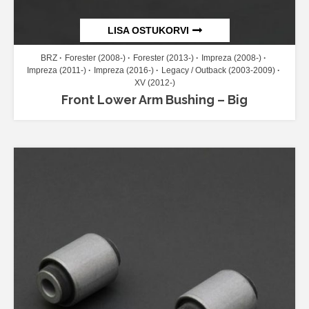
LISA OSTUKORVI
BRZ
Forester (2008-)
Forester (2013-)
Impreza (2008-)
Impreza (2011-)
Impreza (2016-)
Legacy / Outback (2003-2009)
XV (2012-)
Front Lower Arm Bushing – Big