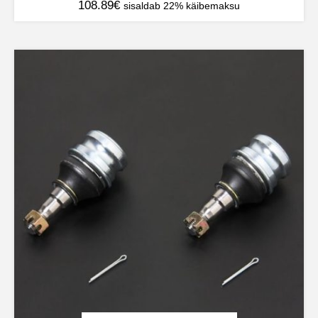
108.89
€
sisaldab 22% käibemaksu