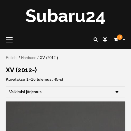
Skip
Subaru24
to
content
Primary
0
Menu
Esileht
/
Hardrace
/ XV (2012-)
XV (2012-)
Kuvatakse 1–16 tulemust 45-st