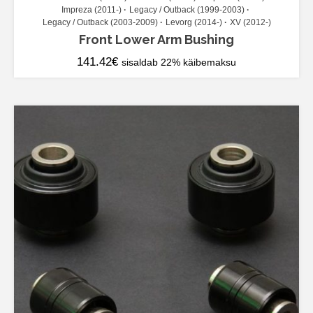
Impreza (2011-)
Legacy / Outback (1999-2003)
Legacy / Outback (2003-2009)
Levorg (2014-)
XV (2012-)
Front Lower Arm Bushing
141.42
€
sisaldab 22% käibemaksu