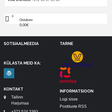
0
Ostukorv
0.00
€
SOTSIAALMEEDIA
TARNE
KÜLASTA MEID KA:
KONTAKT
INFORMATSIOON
Tallinn
Logi sisse
Harjumaa
Postituste RSS
+372 524 3393