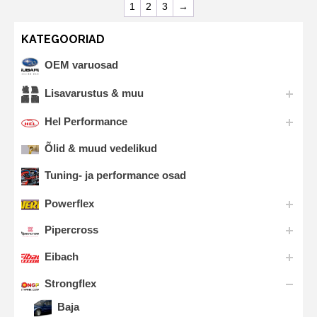
1
2
3
→
KATEGOORIAD
OEM varuosad
Lisavarustus & muu
Hel Performance
Õlid & muud vedelikud
Tuning- ja performance osad
Powerflex
Pipercross
Eibach
Strongflex
Baja