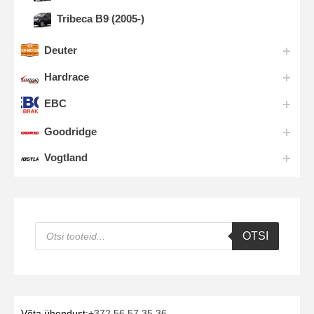
Tribeca B9 (2005-)
Deuter
Hardrace
EBC
Goodridge
Vogtland
Products
OTSI
search
Võta ühendust:
+372 56 57 35 36