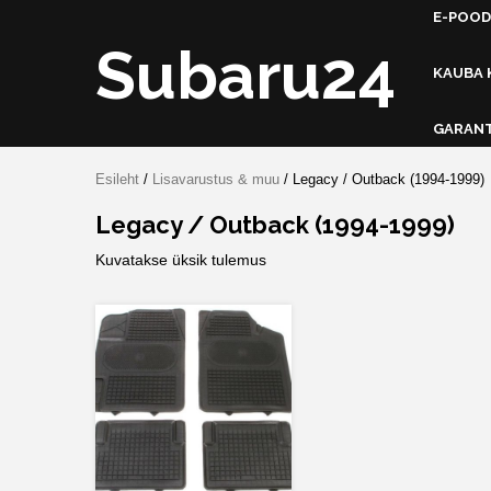
Skip
E-POOD
to
Subaru24
content
KAUBA 
GARANT
Esileht
/
Lisavarustus & muu
/ Legacy / Outback (1994-1999)
Legacy / Outback (1994-1999)
Kuvatakse üksik tulemus