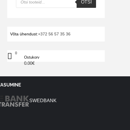
OTSI
search
Võta ühendust:
+372 56 57 35 36
0
Ostukorv
0.00
€
TASUMINE
SWEDBANK