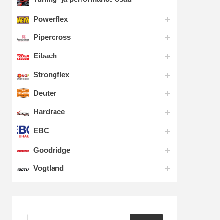
Powerflex
Pipercross
Eibach
Strongflex
Deuter
Hardrace
EBC
Goodridge
Vogtland
Products