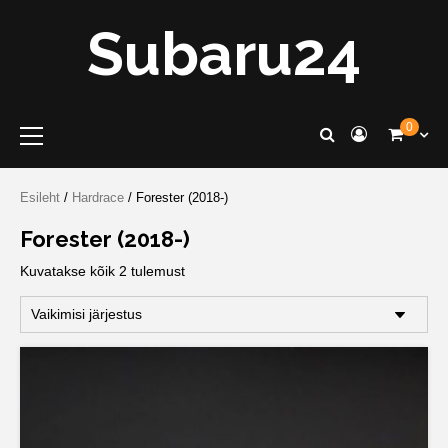
Skip
Subaru24
to
content
Primary
0
Menu
Esileht
/
Hardrace
/ Forester (2018-)
Forester (2018-)
Kuvatakse kõik 2 tulemust