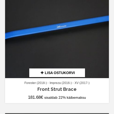
LISA OSTUKORVI
Forester (2018-)
Impreza (2016-)
XV (2017-)
Front Strut Brace
181.68
€
sisaldab 22% käibemaksu