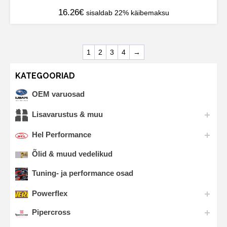
16.26
€
sisaldab 22% käibemaksu
1
2
3
4
→
KATEGOORIAD
OEM varuosad
Lisavarustus & muu
Hel Performance
Õlid & muud vedelikud
Tuning- ja performance osad
Powerflex
Pipercross