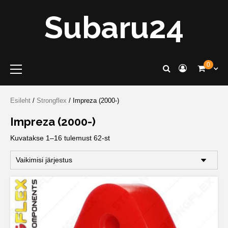
Skip
Subaru24
to
content
Primary
0
Menu
Esileht
/
Strongflex
/ Impreza (2000-)
Impreza (2000-)
Kuvatakse 1–16 tulemust 62-st