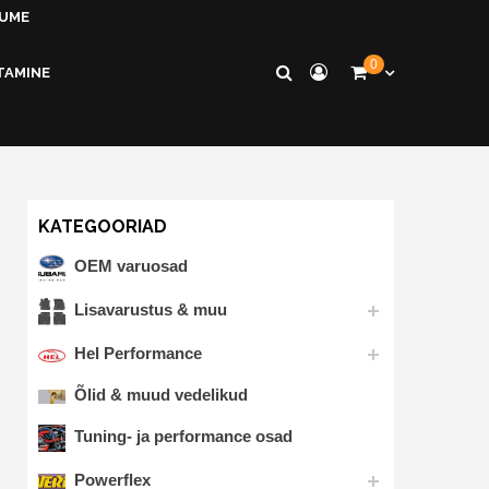
KUME
0
TAMINE
KATEGOORIAD
OEM varuosad
Lisavarustus & muu
Hel Performance
Õlid & muud vedelikud
Tuning- ja performance osad
Powerflex