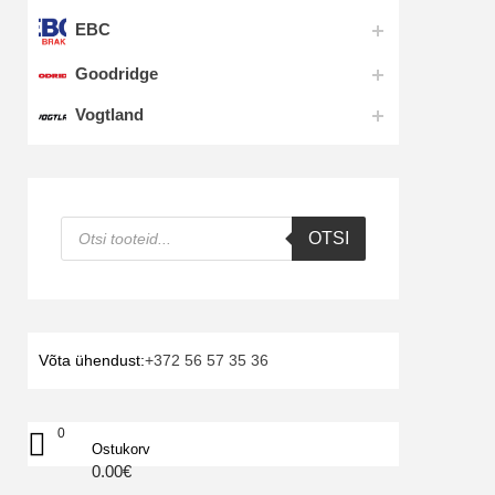
EBC
Goodridge
Vogtland
Products
OTSI
search
Võta ühendust:
+372 56 57 35 36
0
Ostukorv
0.00
€