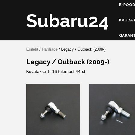
Skip
E-POOD
to
Subaru24
content
KAUBA 
GARANT
Esileht
/
Hardrace
/ Legacy / Outback (2009-)
Legacy / Outback (2009-)
Kuvatakse 1–16 tulemust 44-st