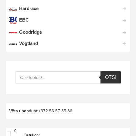
Hardrace
EBC
Goodridge
Vogtland
Products
OTSI
search
Võta ühendust:
+372 56 57 35 36
0
Ostukorv