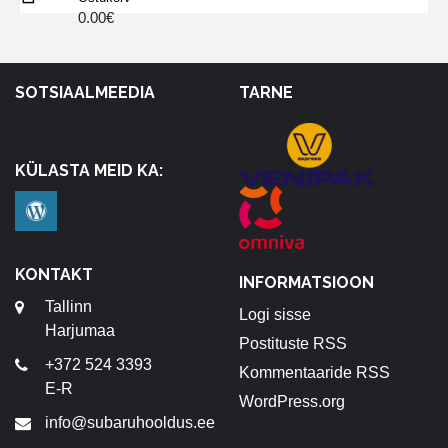
0.00
€
SOTSIAALMEEDIA
TARNE
KÜLASTA MEID KA:
KONTAKT
INFORMATSIOON
Tallinn
Logi sisse
Harjumaa
Postituste RSS
+372 524 3393
Kommentaaride RSS
E-R
WordPress.org
info@subaruhooldus.ee