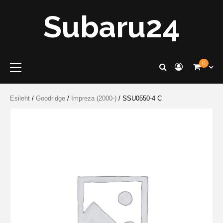
Skip
Subaru24
to
content
Primary
0
Menu
Esileht
/
Goodridge
/
Impreza (2000-)
/ SSU0550-4 C